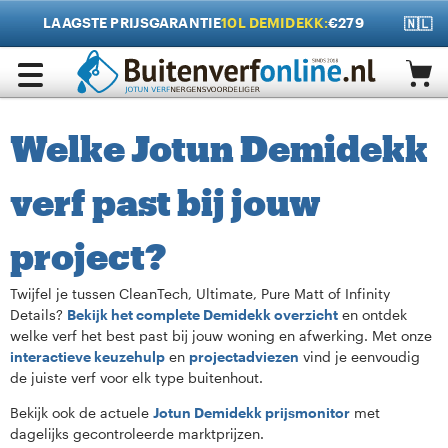
LAAGSTE PRIJSGARANTIE
10L DEMIDEKK:
€279
🇳🇱
Welke Jotun Demidekk
verf past bij jouw
project?
Twijfel je tussen CleanTech, Ultimate, Pure Matt of Infinity
Details?
Bekijk het complete Demidekk overzicht
en ontdek
welke verf het best past bij jouw woning en afwerking. Met onze
interactieve keuzehulp
en
projectadviezen
vind je eenvoudig
de juiste verf voor elk type buitenhout.
Bekijk ook de actuele
Jotun Demidekk prijsmonitor
met
dagelijks gecontroleerde marktprijzen.