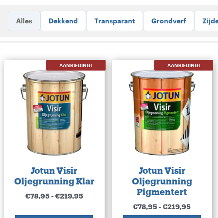
Alles
Dekkend
Transparant
Grondverf
Zijd
AANBIEDING!
AANBIEDING!
Jotun Visir
Jotun Visir
Oljegrunning Klar
Oljegrunning
Pigmentert
€
78,95
-
€
219,95
€
78,95
-
€
219,95