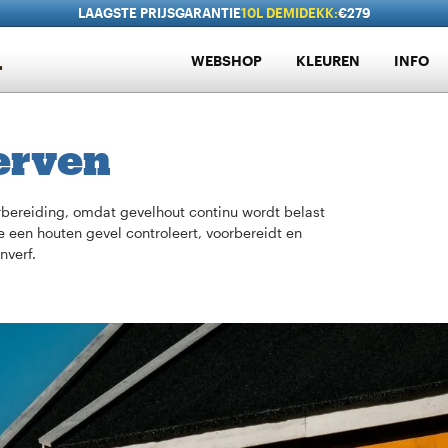
LAAGSTE PRIJSGARANTIE
10L DEMIDEKK:
€279
WEBSHOP
KLEUREN
INFO
erven
bereiding, omdat gevelhout continu wordt belast
 je een houten gevel controleert, voorbereidt en
nverf.