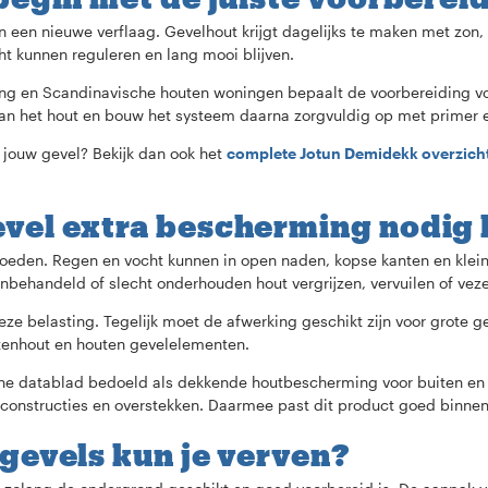
een nieuwe verflaag. Gevelhout krijgt dagelijks te maken met zon, 
t kunnen reguleren en lang mooi blijven.
ing en Scandinavische houten woningen bepaalt de voorbereiding voo
van het hout en bouw het systeem daarna zorgvuldig op met primer 
j jouw gevel? Bekijk dan ook het
complete Jotun Demidekk overzich
vel extra bescherming nodig 
loeden. Regen en vocht kunnen in open naden, kopse kanten en klein
behandeld of slecht onderhouden hout vergrijzen, vervuilen of vez
e belasting. Tegelijk moet de afwerking geschikt zijn voor grote ge
itenhout en houten gevelelementen.
he datablad bedoeld als dekkende houtbescherming voor buiten en 
constructies en overstekken. Daarmee past dit product goed binnen
gevels kun je verven?