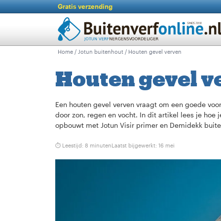
Gratis verzending
Home
/
Jotun buitenhout
/ Houten gevel verven
Houten gevel v
Een houten gevel verven vraagt om een goede voor
door zon, regen en vocht. In dit artikel lees je hoe
opbouwt met Jotun Visir primer en Demidekk buite
⏱ Leestijd: 8 minuten
Laatst bijgewerkt:
16 mei