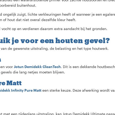
voorbereid buitenhout.
 ongelijk zuigt, lichte verkleuringen heeft of wanneer je een egaler
n of hout dat niet overal dezelfde kleur heeft.
 vocht op en verdienen daarom extra aandacht bij het gronden.
uik je voor een houten gevel?
 van de gewenste uitstraling, de belasting en het type houtwerk.
h
sen voor
Jotun Demidekk CleanTech
. Dit is een dekkende houtbesc
evels die lang netjes moeten blijven.
re Matt
idekk Infinity Pure Matt
een sterke keuze. Deze afwerking wordt v
 met een zijdeglans uitstraling, kan Jotun Demidekk Ultimate passe