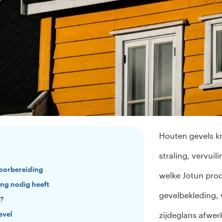
Houten gevels kr
straling, vervuil
voorbereiding
welke Jotun prod
ng nodig heeft
gevelbekleding, 
?
evel
zijdeglans afwe