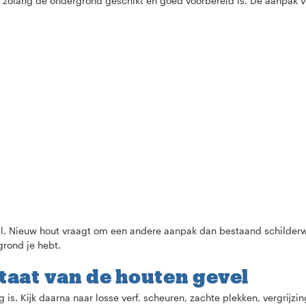
, zolang de ondergrond geschikt en goed voorbereid is. De aanpak ve
il. Nieuw hout vraagt om een andere aanpak dan bestaand schilderw
grond je hebt.
staat van de houten gevel
g is. Kijk daarna naar losse verf, scheuren, zachte plekken, vergrijz