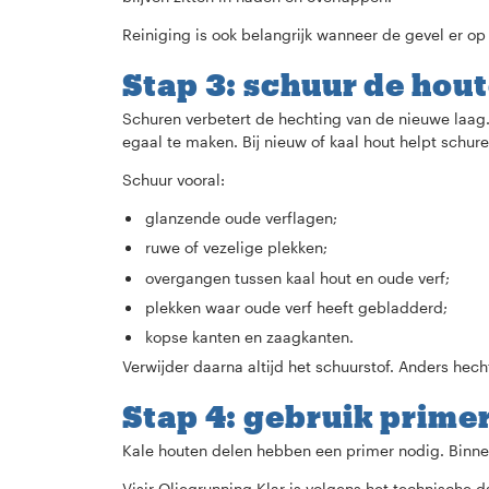
Reiniging is ook belangrijk wanneer de gevel er op
Stap 3: schuur de hou
Schuren verbetert de hechting van de nieuwe laag.
egaal te maken. Bij nieuw of kaal hout helpt schur
Schuur vooral:
glanzende oude verflagen;
ruwe of vezelige plekken;
overgangen tussen kaal hout en oude verf;
plekken waar oude verf heeft gebladderd;
kopse kanten en zaagkanten.
Verwijder daarna altijd het schuurstof. Anders hecht
Stap 4: gebruik prime
Kale houten delen hebben een primer nodig. Binne
Visir Oljegrunning Klar is volgens het technische