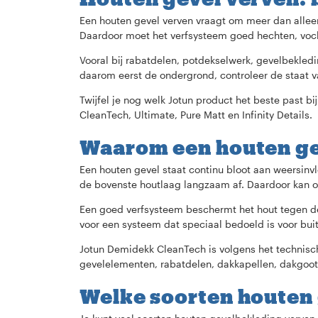
Een houten gevel verven vraagt om meer dan alleen 
Daardoor moet het verfsysteem goed hechten, voch
Vooral bij rabatdelen, potdekselwerk, gevelbekled
daarom eerst de ondergrond, controleer de staat 
Twijfel je nog welk Jotun product het beste past bi
CleanTech, Ultimate, Pure Matt en Infinity Details.
Waarom een houten ge
Een houten gevel staat continu bloot aan weersinv
de bovenste houtlaag langzaam af. Daardoor kan on
Een goed verfsysteem beschermt het hout tegen dez
voor een systeem dat speciaal bedoeld is voor bu
Jotun Demidekk CleanTech is volgens het technisc
gevelelementen, rabatdelen, dakkapellen, dakgoot
Welke soorten houten 