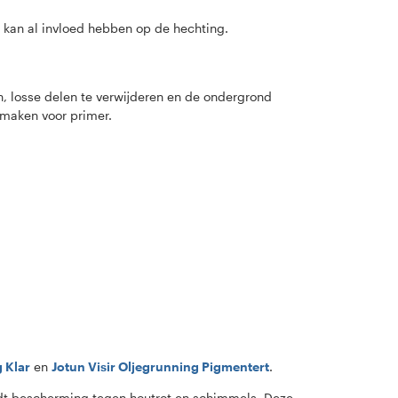
ag kan al invloed hebben op de hechting.
n, losse delen te verwijderen en de ondergrond
 maken voor primer.
g Klar
en
Jotun Visir Oljegrunning Pigmentert
.
iedt bescherming tegen houtrot en schimmels. Deze