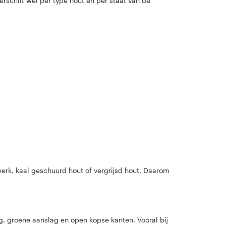
rschilt wel per type hout en per staat van de
erk, kaal geschuurd hout of vergrijsd hout. Daarom
ing, groene aanslag en open kopse kanten. Vooral bij