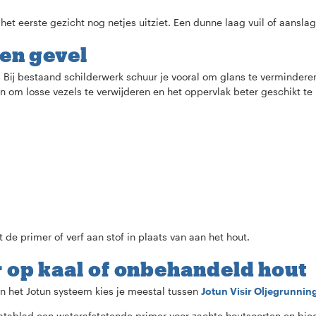
 het eerste gezicht nog netjes uitziet. Een dunne laag vuil of aansl
ten gevel
 Bij bestaand schilderwerk schuur je vooral om glans te vermindere
en om losse vezels te verwijderen en het oppervlak beter geschikt te
 de primer of verf aan stof in plaats van aan het hout.
r op kaal of onbehandeld hout
n het Jotun systeem kies je meestal tussen
Jotun Visir Oljegrunnin
 datablad een waterafstotende primer voor zachte houtsoorten en b