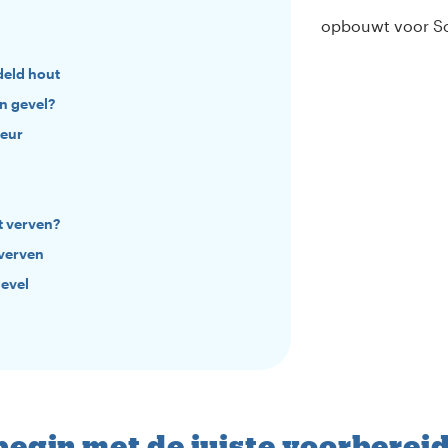
opbouwt voor Sc
deld hout
n gevel?
leur
t verven?
 verven
evel
begin met de juiste voorberei