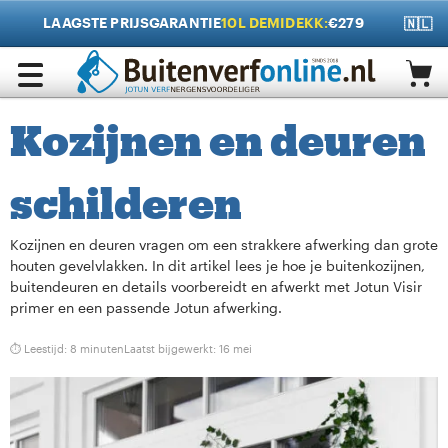
LAAGSTE PRIJSGARANTIE
10L DEMIDEKK:
€279
🇳🇱
Kozijnen en deuren
schilderen
Kozijnen en deuren vragen om een strakkere afwerking dan grote
houten gevelvlakken. In dit artikel lees je hoe je buitenkozijnen,
buitendeuren en details voorbereidt en afwerkt met Jotun Visir
primer en een passende Jotun afwerking.
⏱ Leestijd: 8 minuten
Laatst bijgewerkt:
16 mei