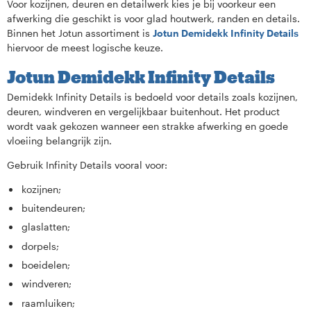
Voor kozijnen, deuren en detailwerk kies je bij voorkeur een
afwerking die geschikt is voor glad houtwerk, randen en details.
Binnen het Jotun assortiment is
Jotun Demidekk Infinity Details
hiervoor de meest logische keuze.
Jotun Demidekk Infinity Details
Demidekk Infinity Details is bedoeld voor details zoals kozijnen,
deuren, windveren en vergelijkbaar buitenhout. Het product
wordt vaak gekozen wanneer een strakke afwerking en goede
vloeiing belangrijk zijn.
Gebruik Infinity Details vooral voor:
kozijnen;
buitendeuren;
glaslatten;
dorpels;
boeidelen;
windveren;
raamluiken;