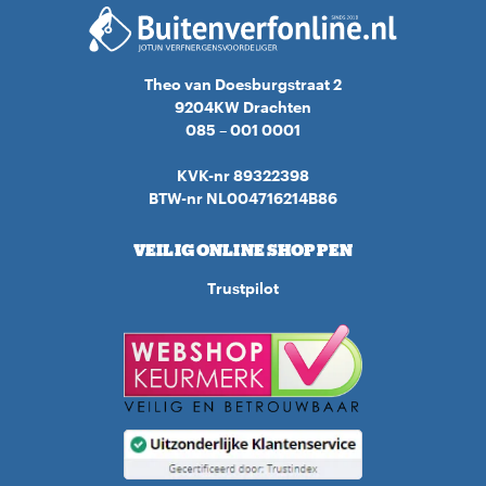
Theo van Doesburgstraat 2
9204KW Drachten
085 – 001 0001
KVK-nr 89322398
BTW-nr NL004716214B86
VEILIG ONLINE SHOPPEN
Trustpilot