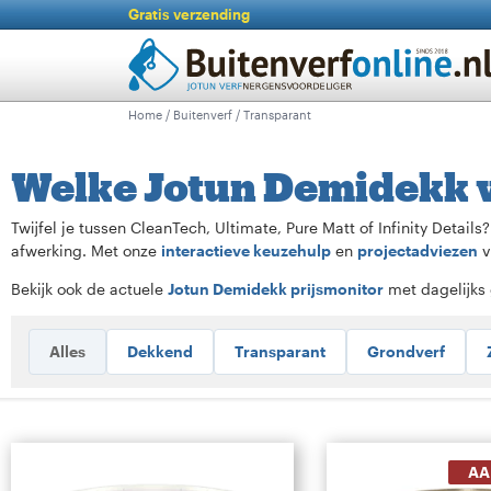
Gratis verzending
Home
/
Buitenverf
/ Transparant
Welke Jotun Demidekk ve
Twijfel je tussen CleanTech, Ultimate, Pure Matt of Infinity Details
afwerking. Met onze
interactieve keuzehulp
en
projectadviezen
v
Bekijk ook de actuele
Jotun Demidekk prijsmonitor
met dagelijks 
Alles
Dekkend
Transparant
Grondverf
AA