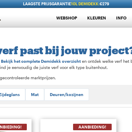
LAAGSTE PRIJSGARANTIE
10L DEMIDEKK:
€279
WEBSHOP
KLEUREN
INFO
rf past bij jouw project
?
Bekijk het complete Demidekk overzicht
en ontdek welke verf het 
ind je eenvoudig de juiste verf voor elk type buitenhout.
gecontroleerde marktprijzen.
Zijdeglans
Mat
Deuren/kozijnen
NBIEDING!
AANBIEDING!