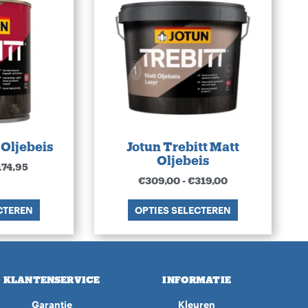
 Oljebeis
Jotun Trebitt Matt
Oljebeis
174,95
€
309,00
-
€
319,00
CTEREN
OPTIES SELECTEREN
KLANTENSERVICE
INFORMATIE
Garantie
Kleuren