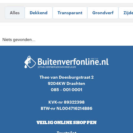
Alles
Dekkend
Transparant
Grondverf
Zijd
Niets gevonden...
Theo van Doesburgstraat 2
9204KW Drachten
085 – 001 0001
KVK-nr 89322398
BTW-nr NL004716214B86
VEILIG ONLINE SHOPPEN
Trustpilot