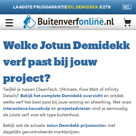
LAAGSTE PRIJSGARANTIE
10L DEMIDEKK:
€279
🇳🇱
Welke Jotun Demidekk
verf past bij jouw
project?
Twijfel je tussen CleanTech, Ultimate, Pure Matt of Infinity
Details?
Bekijk het complete Demidekk overzicht
en ontdek
welke verf het best past bij jouw woning en afwerking. Met onze
interactieve keuzehulp
en
projectadviezen
vind je eenvoudig
de juiste verf voor elk type buitenhout.
Bekijk ook de actuele
Jotun Demidekk prijsmonitor
met
dagelijks gecontroleerde marktprijzen.