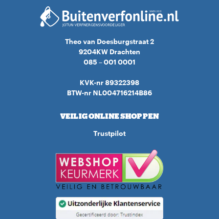
Theo van Doesburgstraat 2
9204KW Drachten
085 – 001 0001
KVK-nr 89322398
BTW-nr NL004716214B86
VEILIG ONLINE SHOPPEN
Trustpilot