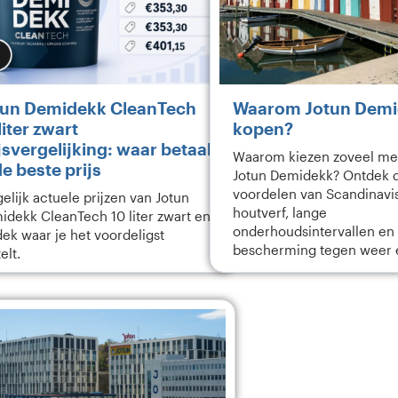
tun Demidekk CleanTech
Waarom Jotun Dem
liter zwart
kopen?​
jsvergelijking: waar betaal
Waarom kiezen zoveel me
de beste prijs
Jotun Demidekk? Ontdek 
voordelen van Scandinavi
elijk actuele prijzen van Jotun
houtverf, lange
idekk CleanTech 10 liter zwart en
onderhoudsintervallen en 
ek waar je het voordeligst
bescherming tegen weer 
elt.