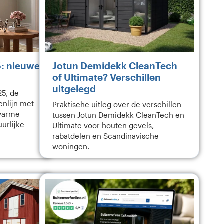
: nieuwe
Jotun Demidekk CleanTech
of Ultimate? Verschillen
uitgelegd
5, de
enlijn met
Praktische uitleg over de verschillen
 warme
tussen Jotun Demidekk CleanTech en
uurlijke
Ultimate voor houten gevels,
rabatdelen en Scandinavische
woningen.