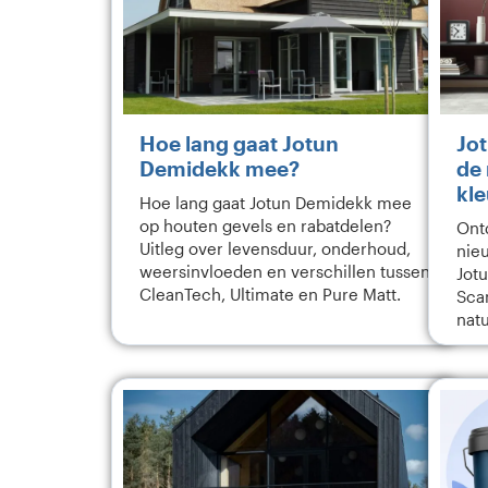
Hoe lang gaat Jotun
Jot
Demidekk mee?
de
kl
Hoe lang gaat Jotun Demidekk mee
op houten gevels en rabatdelen?
Ont
Uitleg over levensduur, onderhoud,
nie
weersinvloeden en verschillen tussen
Jot
CleanTech, Ultimate en Pure Matt.
Sca
natu