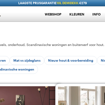
LAAGSTE PRIJSGARANTIE
10L DEMIDEKK:
€279
WEBSHOP
KLEUREN
INFO
vels, onderhoud, Scandinavische woningen en buitenverf voor hout.
uren
Mat vs zijdeglans
Nieuw hout & voorbereiding
Ni
dinavische woningen