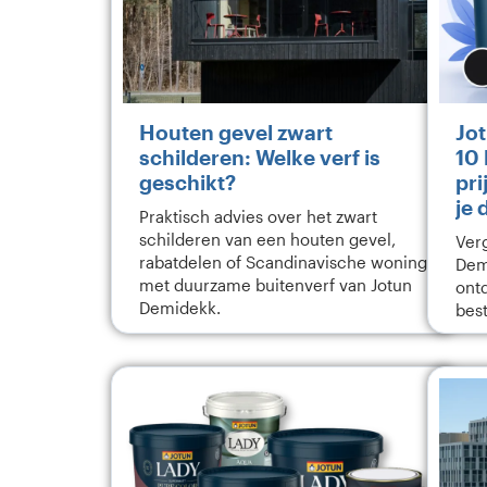
Houten gevel zwart
Jo
schilderen: Welke verf is
10 
geschikt?
pri
je 
Praktisch advies over het zwart
schilderen van een houten gevel,
Verg
rabatdelen of Scandinavische woning
Dem
met duurzame buitenverf van Jotun
ontd
Demidekk.
best