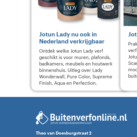
Jotun Lady nu ook in
Jot
Nederland verkrijgbaar
Prak
ver
Ontdek welke Jotun Lady verf
Jotu
geschikt is voor muren, plafonds,
Sca
badkamers, meubels en houtwerk
mod
binnenshuis. Uitleg over Lady
bui
Wonderwall, Pure Color, Supreme
Finish, Aqua en Perfection.
Theo van Doesburgstraat 2