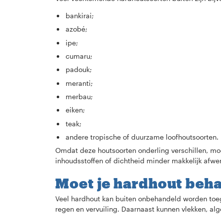
bankirai;
azobé;
ipe;
cumaru;
padouk;
meranti;
merbau;
eiken;
teak;
andere tropische of duurzame loofhoutsoorten.
Omdat deze houtsoorten onderling verschillen, moet
inhoudsstoffen of dichtheid minder makkelijk afw
Moet je hardhout beh
Veel hardhout kan buiten onbehandeld worden toegep
regen en vervuiling. Daarnaast kunnen vlekken, alg