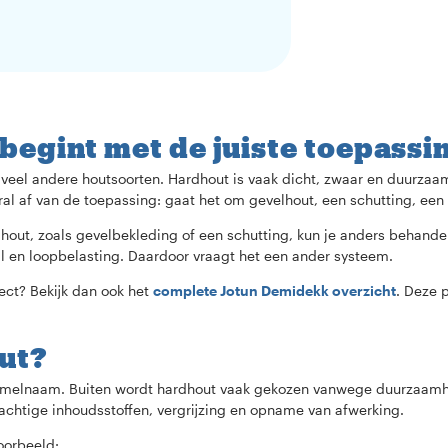
egint met de juiste toepassi
el andere houtsoorten. Hardhout is vaak dicht, zwaar en duurzaam,
ral af van de toepassing: gaat het om gevelhout, een schutting, een
rdhout, zoals gevelbekleding of een schutting, kun je anders behande
uil en loopbelasting. Daardoor vraagt het een ander systeem.
ject? Bekijk dan ook het
complete Jotun Demidekk overzicht
. Deze 
ut?
amelnaam. Buiten wordt hardhout vaak gekozen vanwege duurzaamhei
ieachtige inhoudsstoffen, vergrijzing en opname van afwerking.
oorbeeld: