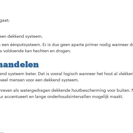
gaat;
 een dekkend systeem.
s een éénpotsysteem. Er is dus geen aparte primer nodig wanneer de 
its voldoende kan hechten en drogen.
handelen
nd systeem beter. Dat is vooral logisch wanneer het hout al vlekker
en veel mensen voor een dekkend systeem.
reven als watergedragen dekkende houtbescherming voor buiten. No
ur accentueert en lange onderhoudsintervallen mogelijk maakt.