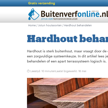
Gratis verzending
Home
/
Jotun houtsoorten
/ Hardhout behandelen
Hardhout beha
Hardhout is sterk buitenhout, maar vraagt door de 
een zorgvuldige systeemkeuze. In dit artikel lees
behandelen of een apart terrassysteem logisch is.
⏱ Leestijd: 10 minuten
Laatst bijgewerkt:
16 mei