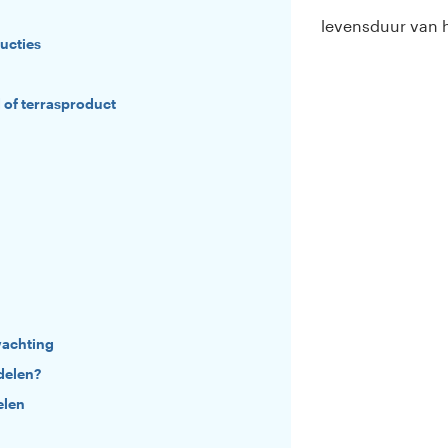
levensduur van 
ucties
 of terrasproduct
wachting
delen?
elen