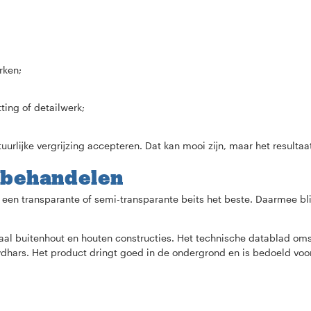
rken;
ting of detailwerk;
rlijke vergrijzing accepteren. Dat kan mooi zijn, maar het resultaat 
 behandelen
 een transparante of semi-transparante beits het beste. Daarmee bl
icaal buitenhout en houten constructies. Het technische datablad omsc
dhars. Het product dringt goed in de ondergrond en is bedoeld voo