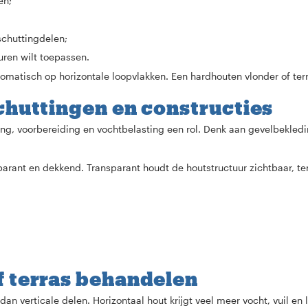
en;
schuttingdelen;
uren wilt toepassen.
omatisch op horizontale loopvlakken. Een hardhouten vlonder of ter
chuttingen en constructies
ting, voorbereiding en vochtbelasting een rol. Denk aan gevelbekledi
arant en dekkend. Transparant houdt de houtstructuur zichtbaar, te
f terras behandelen
n verticale delen. Horizontaal hout krijgt veel meer vocht, vuil en 